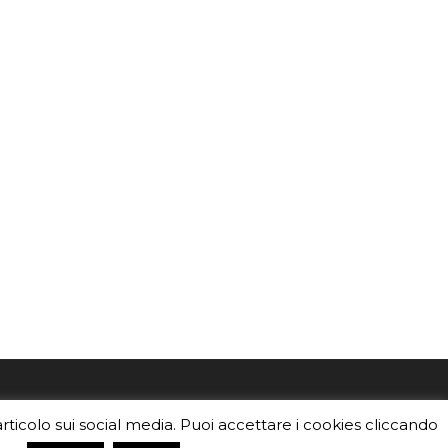
mo
Sei un insegnante? Scarica la nostra
articolo sui social media. Puoi accettare i cookies cliccando
foto o i
brochure
da distribuire nella tua