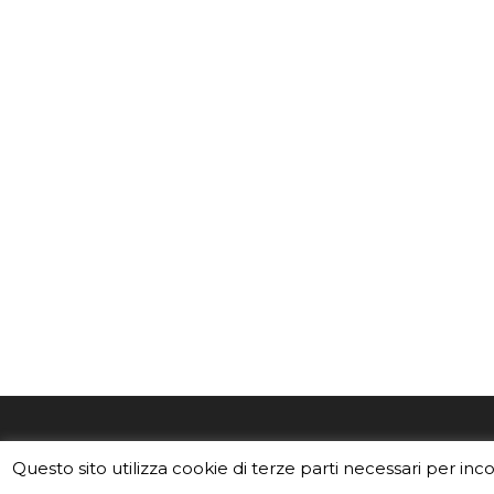
EduINAF è il magazine di didattica e
Vuoi usa
Questo sito utilizza cookie di terze parti necessari per inc
divulgazione dell'INAF,
Istituto
Leggi i C