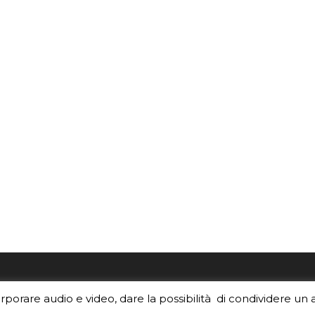
re i contenuti di EduINAF?
Per la rubrica de l'Astrono
orporare audio e video, dare la possibilità di condividere un 
rediti
.
risponde, per inviarci le tue 