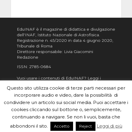
EduINAF è il magazine di didattica e divulgazione
dell'INAF,
Istituto Nazionale di Astrofisica
.
Registrazione n. 45/2020 in data 4 giugno 2020,
Tribunale di Roma
Direttore responsabile: Livia Giacomini
Redazione
ISSN:
2785-0684
Vuoi usare i contenuti di EduINAF?
Leggi i
Crediti
.
Questo sito utilizza cookie di terze parti necessari per
Informativa sulla Privacy
incorporare audio e video, dare la possibilità di
Informatva sui Cookie
condividere un articolo sui social media. Puoi accettare i
cookies cliccando sul bottone o, semplicemente,
Per la rubrica de l'Astronomo risponde, per
inviarci le tue foto o i tuoi contributi, scrivici a
continuando a navigare. Se non li vuoi, basta che
redazione.edu [chiocciola] inaf.it oppure
compila
abbondoni il sito.
Leggi di più
Accetto
Reject
il form