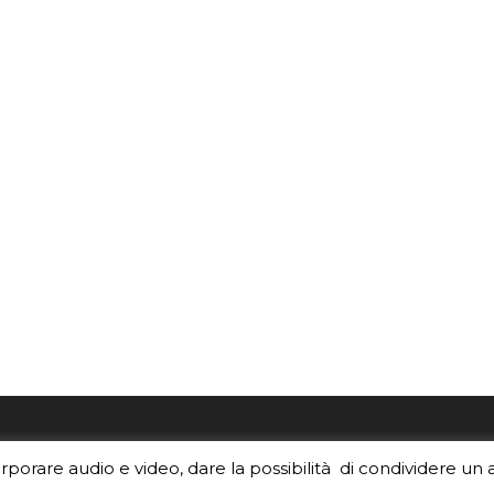
re i contenuti di EduINAF?
Per la rubrica de l'Astrono
orporare audio e video, dare la possibilità di condividere un 
rediti
.
risponde, per inviarci le tue 