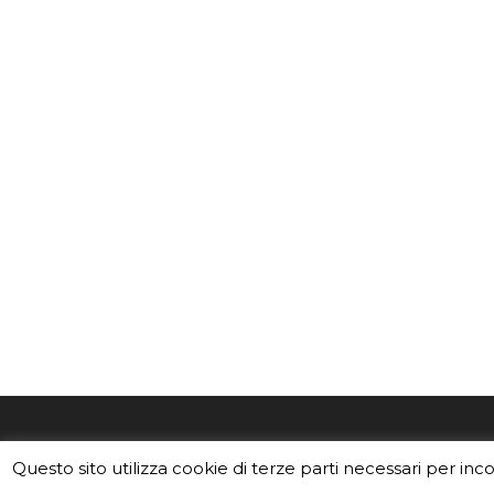
EduINAF è il magazine di didattica e
Vuoi usa
Questo sito utilizza cookie di terze parti necessari per inc
divulgazione dell'INAF,
Istituto
Leggi i C