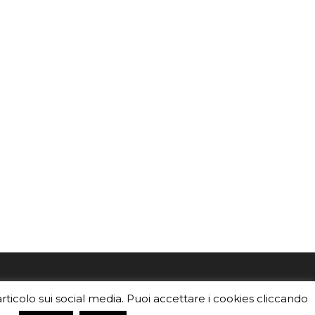
mo
Sei un insegnante? Scarica la nostra
articolo sui social media. Puoi accettare i cookies cliccando
foto o i
brochure
da distribuire nella tua