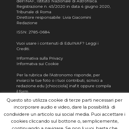
dell'INAF,
Istituto Nazionale di Astrofisica
.
Registrazione n. 45/2020 in data 4 giugno 2020,
Tribunale di Roma
Direttore responsabile: Livia Giacomini
Redazione
ISSN:
2785-0684
Vuoi usare i contenuti di EduINAF?
Leggi i
Crediti
.
Informativa sulla Privacy
Informatva sui Cookie
Per la rubrica de l'Astronomo risponde, per
inviarci le tue foto o i tuoi contributi, scrivici a
redazione.edu [chiocciola] inaf.it oppure
compila
il form
Questo sito utilizza cookie di terze parti necessari per
Sei un insegnante? Scarica la nostra
brochure
da
incorporare audio e video, dare la possibilità di
distribuire nella tua scuola e…
condividere un articolo sui social media. Puoi accettare i
cookies cliccando sul bottone o, semplicemente,
continuando a navigare. Se non li vuoi, basta che