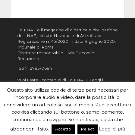
EduINAF è il magazine di didattica e divulgazione
dell'INAF,
Istituto Nazionale di Astrofisica
.
Registrazione n. 45/2020 in data 4 giugno 2020,
Tribunale di Roma
Direttore responsabile: Livia Giacomini
Redazione
ISSN:
2785-0684
Vuoi usare i contenuti di EduINAF?
Leggi i
Crediti
.
Questo sito utilizza cookie di terze parti necessari per
Informativa sulla Privacy
incorporare audio e video, dare la possibilità di
Informatva sui Cookie
condividere un articolo sui social media. Puoi accettare i
cookies cliccando sul bottone o, semplicemente,
Per la rubrica de l'Astronomo risponde, per
inviarci le tue foto o i tuoi contributi, scrivici a
continuando a navigare. Se non li vuoi, basta che
redazione.edu [chiocciola] inaf.it oppure
compila
abbondoni il sito.
Leggi di più
Accetto
Reject
il form