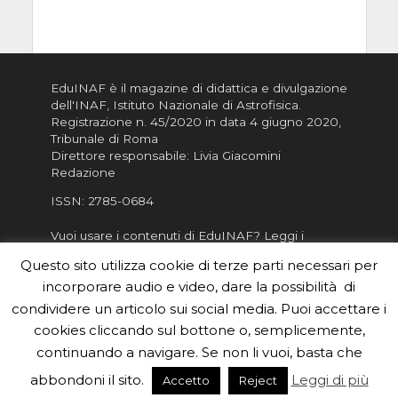
EduINAF è il magazine di didattica e divulgazione
dell'INAF,
Istituto Nazionale di Astrofisica
.
Registrazione n. 45/2020 in data 4 giugno 2020,
Tribunale di Roma
Direttore responsabile: Livia Giacomini
Redazione
ISSN:
2785-0684
Vuoi usare i contenuti di EduINAF?
Leggi i
Crediti
.
Questo sito utilizza cookie di terze parti necessari per
Informativa sulla Privacy
incorporare audio e video, dare la possibilità di
Informatva sui Cookie
condividere un articolo sui social media. Puoi accettare i
cookies cliccando sul bottone o, semplicemente,
Per la rubrica de l'Astronomo risponde, per
inviarci le tue foto o i tuoi contributi, scrivici a
continuando a navigare. Se non li vuoi, basta che
redazione.edu [chiocciola] inaf.it oppure
compila
abbondoni il sito.
Leggi di più
Accetto
Reject
il form