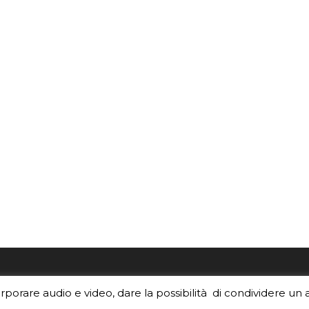
re i contenuti di EduINAF?
Per la rubrica de l'Astrono
orporare audio e video, dare la possibilità di condividere un 
rediti
.
risponde, per inviarci le tue 