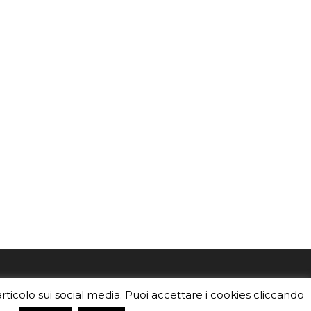
mo
Sei un insegnante? Scarica la nostra
articolo sui social media. Puoi accettare i cookies cliccando
foto o i
brochure
da distribuire nella tua