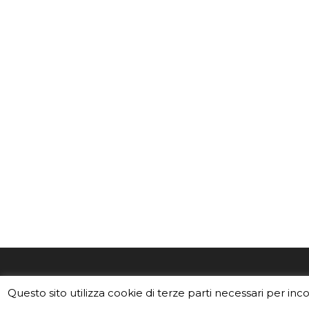
EduINAF è il magazine di didattica e
Vuoi usa
Questo sito utilizza cookie di terze parti necessari per inc
divulgazione dell'INAF,
Istituto
Leggi i C