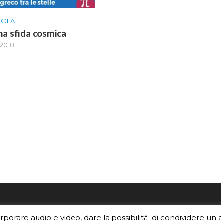
UOLA
una sfida cosmica
 2018
re i contenuti di EduINAF?
Per la rubrica de l'Astrono
orporare audio e video, dare la possibilità di condividere un 
rediti
.
risponde, per inviarci le tue 