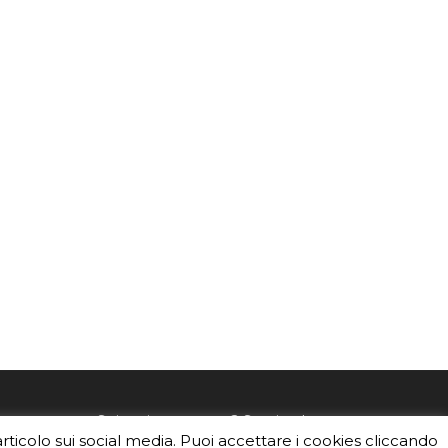
mo
Sei un insegnante? Scarica la nostra
articolo sui social media. Puoi accettare i cookies cliccando
foto o i
brochure
da distribuire nella tua