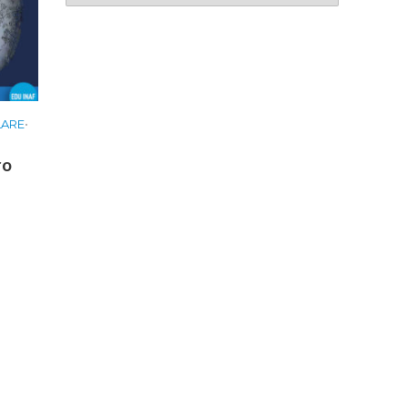
LARE
•
ro