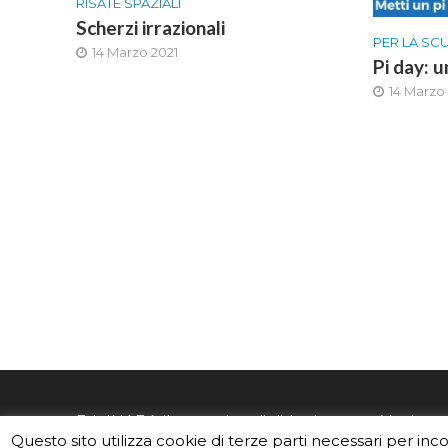
RISATE SPAZIALI
Scherzi irrazionali
PER LA SC
14 Marzo 2021
Pi day: 
14 Marzo
EduINAF è il magazine di didattica e
Vuoi usa
Questo sito utilizza cookie di terze parti necessari per inc
divulgazione dell'INAF,
Istituto
Leggi i C