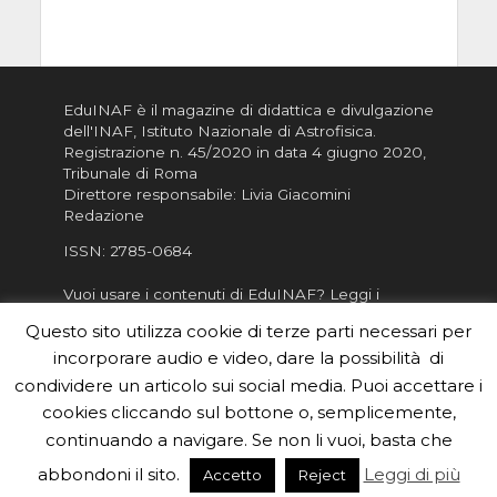
EduINAF è il magazine di didattica e divulgazione
dell'INAF,
Istituto Nazionale di Astrofisica
.
Registrazione n. 45/2020 in data 4 giugno 2020,
Tribunale di Roma
Direttore responsabile: Livia Giacomini
Redazione
ISSN:
2785-0684
Vuoi usare i contenuti di EduINAF?
Leggi i
Crediti
.
Questo sito utilizza cookie di terze parti necessari per
Informativa sulla Privacy
incorporare audio e video, dare la possibilità di
Informatva sui Cookie
condividere un articolo sui social media. Puoi accettare i
cookies cliccando sul bottone o, semplicemente,
Per la rubrica de l'Astronomo risponde, per
inviarci le tue foto o i tuoi contributi, scrivici a
continuando a navigare. Se non li vuoi, basta che
redazione.edu [chiocciola] inaf.it oppure
compila
abbondoni il sito.
Leggi di più
Accetto
Reject
il form