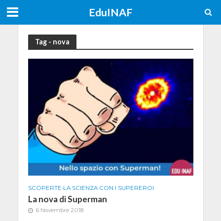
EduINAF
Tag - nova
SCOPERTE
•
LA SCIENZA CON I SUPEREROI
La nova di Superman
6 Novembre 2018