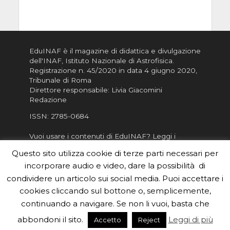
EduINAF è il magazine di didattica e divulgazione
dell'INAF,
Istituto Nazionale di Astrofisica
.
Registrazione n. 45/2020 in data 4 giugno 2020,
Tribunale di Roma
Direttore responsabile: Livia Giacomini
Redazione
ISSN:
2785-0684
Vuoi usare i contenuti di EduINAF?
Leggi i
Crediti
.
Questo sito utilizza cookie di terze parti necessari per
Informativa sulla Privacy
incorporare audio e video, dare la possibilità di
Informatva sui Cookie
condividere un articolo sui social media. Puoi accettare i
cookies cliccando sul bottone o, semplicemente,
Per la rubrica de l'Astronomo risponde, per
inviarci le tue foto o i tuoi contributi, scrivici a
continuando a navigare. Se non li vuoi, basta che
redazione.edu [chiocciola] inaf.it oppure
compila
abbondoni il sito.
Leggi di più
Accetto
Reject
il form