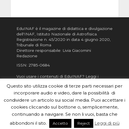
EduINAF è il magazine di didattica e divulgazione
dell'INAF,
Istituto Nazionale di Astrofisica
.
Registrazione n. 45/2020 in data 4 giugno 2020,
Tribunale di Roma
Direttore responsabile: Livia Giacomini
Redazione
ISSN:
2785-0684
Vuoi usare i contenuti di EduINAF?
Leggi i
Crediti
.
Questo sito utilizza cookie di terze parti necessari per
Informativa sulla Privacy
incorporare audio e video, dare la possibilità di
Informatva sui Cookie
condividere un articolo sui social media. Puoi accettare i
cookies cliccando sul bottone o, semplicemente,
Per la rubrica de l'Astronomo risponde, per
inviarci le tue foto o i tuoi contributi, scrivici a
continuando a navigare. Se non li vuoi, basta che
redazione.edu [chiocciola] inaf.it oppure
compila
abbondoni il sito.
Leggi di più
Accetto
Reject
il form