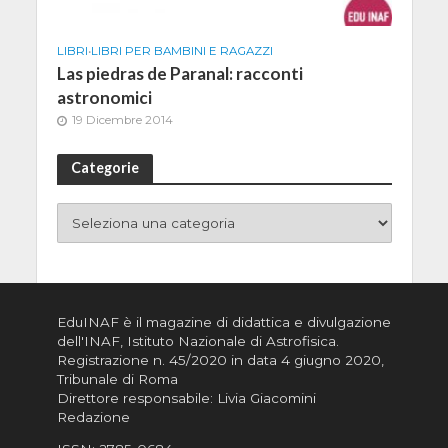
LIBRI
•
LIBRI PER BAMBINI E RAGAZZI
Las piedras de Paranal: racconti
astronomici
19 Dicembre 2014
Categorie
EduINAF è il magazine di didattica e divulgazione
dell'INAF,
Istituto Nazionale di Astrofisica
.
Registrazione n. 45/2020 in data 4 giugno 2020,
Tribunale di Roma
Direttore responsabile: Livia Giacomini
Redazione