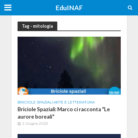
EduINAF
Tag - mitologia
BRICIOLE SPAZIALI
•
ARTE E LETTERATURA
Briciole Spaziali: Marco ci racconta “Le
aurore boreali”
2 Giugno 2025