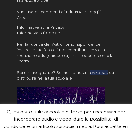
ISSN:
2785-0684
Vuoi usare i contenuti di EduINAF?
Leggi i
Crediti
.
Informativa sulla Privacy
Informatva sui Cookie
Per la rubrica de l'Astronomo risponde, per
inviarci le tue foto o i tuoi contributi, scrivici a
redazione.edu [chiocciola] inaf.it oppure
compila
il form
Sei un insegnante? Scarica la nostra
brochure
da
distribuire nella tua scuola e…
Questo sito utilizza cookie di terze parti necessari per
incorporare audio e video, dare la possibilità di
condividere un articolo sui social media. Puoi accettare i