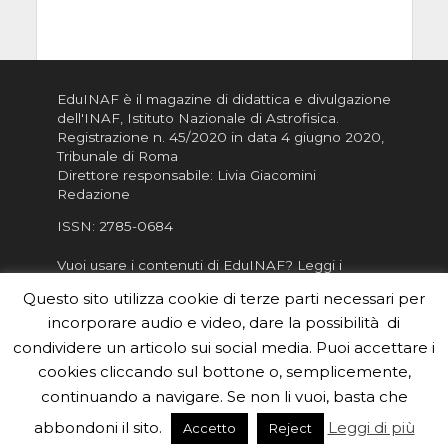
EduINAF è il magazine di didattica e divulgazione
dell'INAF,
Istituto Nazionale di Astrofisica
.
Registrazione n. 45/2020 in data 4 giugno 2020,
Tribunale di Roma
Direttore responsabile: Livia Giacomini
Redazione
ISSN:
2785-0684
Vuoi usare i contenuti di EduINAF?
Leggi i
Crediti
.
Questo sito utilizza cookie di terze parti necessari per
Informativa sulla Privacy
incorporare audio e video, dare la possibilità di
Informatva sui Cookie
condividere un articolo sui social media. Puoi accettare i
cookies cliccando sul bottone o, semplicemente,
Per la rubrica de l'Astronomo risponde, per
inviarci le tue foto o i tuoi contributi, scrivici a
continuando a navigare. Se non li vuoi, basta che
redazione.edu [chiocciola] inaf.it oppure
compila
abbondoni il sito.
Leggi di più
Accetto
Reject
il form