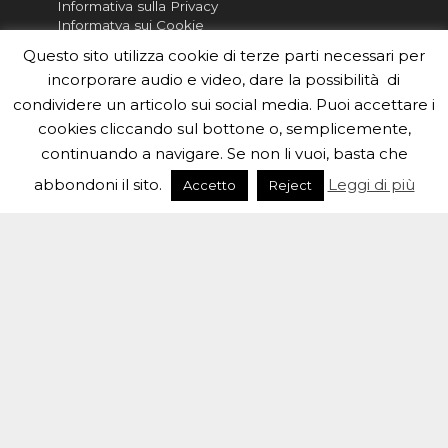
Informativa sulla Privacy
Informatva sui Cookie
Questo sito utilizza cookie di terze parti necessari per
Per la rubrica de l'Astronomo risponde, per
incorporare audio e video, dare la possibilità di
inviarci le tue foto o i tuoi contributi, scrivici a
redazione.edu [chiocciola] inaf.it oppure
compila
condividere un articolo sui social media. Puoi accettare i
il form
cookies cliccando sul bottone o, semplicemente,
continuando a navigare. Se non li vuoi, basta che
Sei un insegnante? Scarica la nostra
brochure
da
distribuire nella tua scuola e…
abbondoni il sito.
Leggi di più
Accetto
Reject
#eduinaf #inaf #astronomyforabetterworld.
Theme created by
Meks
. Powered by
WordPress
.