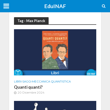
EduINAF
Tag - Max Planck
LIBRI
•
SAGGI
•
MECCANICA QUANTISTICA
Quanti quanti?
20 Dicembre 2024