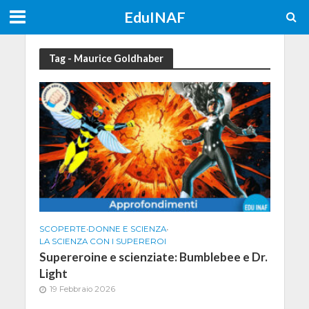
EduINAF
Tag - Maurice Goldhaber
SCOPERTE
•
DONNE E SCIENZA
•
LA SCIENZA CON I SUPEREROI
Supereroine e scienziate: Bumblebee e Dr.
Light
19 Febbraio 2026