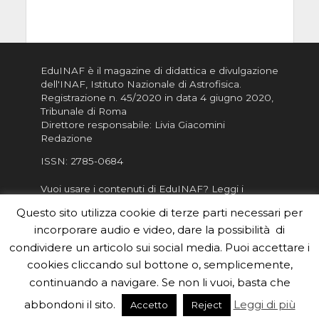
EduINAF è il magazine di didattica e divulgazione
dell'INAF,
Istituto Nazionale di Astrofisica
.
Registrazione n. 45/2020 in data 4 giugno 2020,
Tribunale di Roma
Direttore responsabile: Livia Giacomini
Redazione
ISSN:
2785-0684
Vuoi usare i contenuti di EduINAF?
Leggi i
Crediti
.
Questo sito utilizza cookie di terze parti necessari per
Informativa sulla Privacy
incorporare audio e video, dare la possibilità di
Informatva sui Cookie
condividere un articolo sui social media. Puoi accettare i
cookies cliccando sul bottone o, semplicemente,
Per la rubrica de l'Astronomo risponde, per
inviarci le tue foto o i tuoi contributi, scrivici a
continuando a navigare. Se non li vuoi, basta che
redazione.edu [chiocciola] inaf.it oppure
compila
abbondoni il sito.
Leggi di più
Accetto
Reject
il form