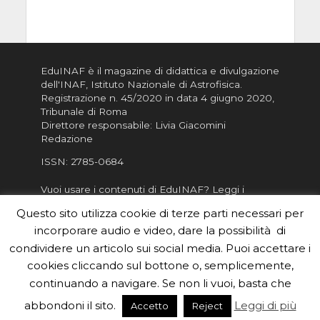
EduINAF è il magazine di didattica e divulgazione
dell'INAF,
Istituto Nazionale di Astrofisica
.
Registrazione n. 45/2020 in data 4 giugno 2020,
Tribunale di Roma
Direttore responsabile: Livia Giacomini
Redazione
ISSN:
2785-0684
Vuoi usare i contenuti di EduINAF?
Leggi i
Crediti
.
Questo sito utilizza cookie di terze parti necessari per
Informativa sulla Privacy
incorporare audio e video, dare la possibilità di
Informatva sui Cookie
condividere un articolo sui social media. Puoi accettare i
cookies cliccando sul bottone o, semplicemente,
Per la rubrica de l'Astronomo risponde, per
inviarci le tue foto o i tuoi contributi, scrivici a
continuando a navigare. Se non li vuoi, basta che
redazione.edu [chiocciola] inaf.it oppure
compila
abbondoni il sito.
Leggi di più
Accetto
Reject
il form