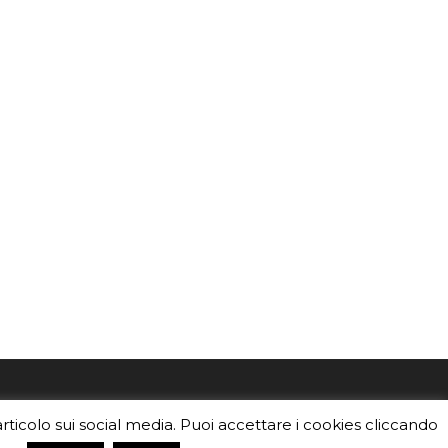
mo
Sei un insegnante? Scarica la nostra
articolo sui social media. Puoi accettare i cookies cliccando
foto o i
brochure
da distribuire nella tua