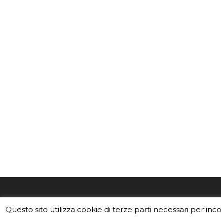
EduINAF è il magazine di didattica e
Vuoi usa
Questo sito utilizza cookie di terze parti necessari per inc
divulgazione dell'INAF,
Istituto
Leggi i C