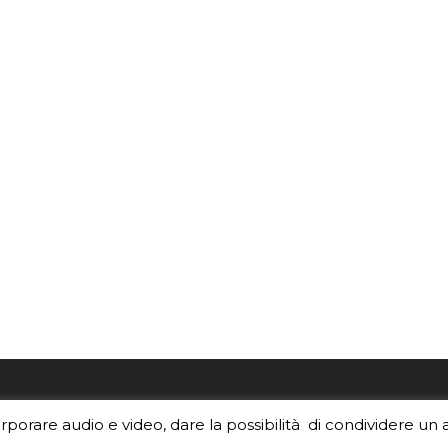
re i contenuti di EduINAF?
Per la rubrica de l'Astrono
orporare audio e video, dare la possibilità di condividere un 
rediti
.
risponde, per inviarci le tue 