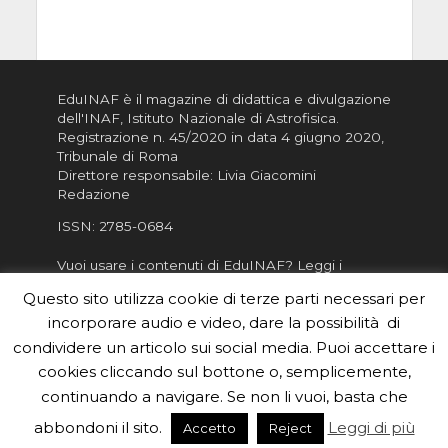
EduINAF è il magazine di didattica e divulgazione
dell'INAF,
Istituto Nazionale di Astrofisica
.
Registrazione n. 45/2020 in data 4 giugno 2020,
Tribunale di Roma
Direttore responsabile: Livia Giacomini
Redazione
ISSN:
2785-0684
Vuoi usare i contenuti di EduINAF?
Leggi i
Crediti
.
Questo sito utilizza cookie di terze parti necessari per
Informativa sulla Privacy
incorporare audio e video, dare la possibilità di
Informatva sui Cookie
condividere un articolo sui social media. Puoi accettare i
cookies cliccando sul bottone o, semplicemente,
Per la rubrica de l'Astronomo risponde, per
inviarci le tue foto o i tuoi contributi, scrivici a
continuando a navigare. Se non li vuoi, basta che
redazione.edu [chiocciola] inaf.it oppure
compila
abbondoni il sito.
Leggi di più
Accetto
Reject
il form