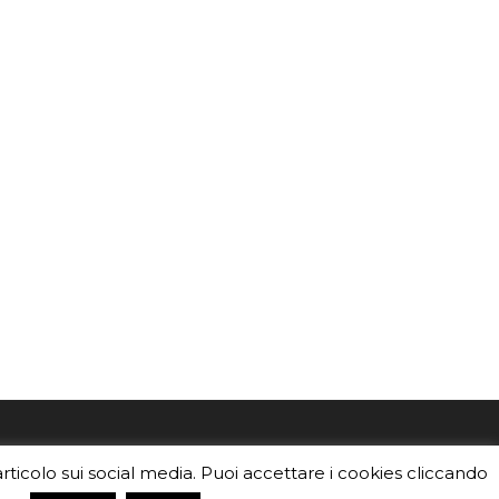
mo
Sei un insegnante? Scarica la nostra
articolo sui social media. Puoi accettare i cookies cliccando
foto o i
brochure
da distribuire nella tua