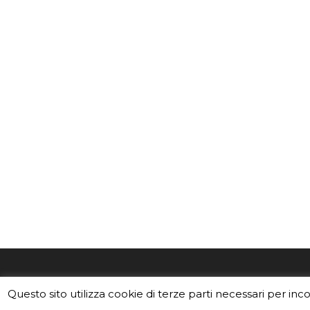
EduINAF è il magazine di didattica e
Vuoi usa
Questo sito utilizza cookie di terze parti necessari per inc
divulgazione dell'INAF,
Istituto
Leggi i C