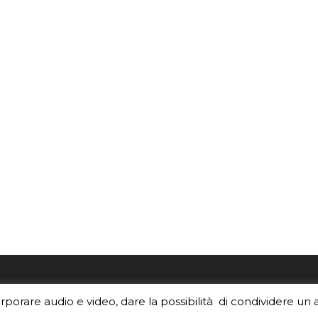
re i contenuti di EduINAF?
Per la rubrica de l'Astrono
orporare audio e video, dare la possibilità di condividere un 
rediti
.
risponde, per inviarci le tue 