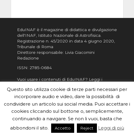
EduINAF è il magazine di didattica e divulgazione
dell'INAF,
Istituto Nazionale di Astrofisica
.
Registrazione n. 45/2020 in data 4 giugno 2020,
Tribunale di Roma
Direttore responsabile: Livia Giacomini
Redazione
ISSN:
2785-0684
Vuoi usare i contenuti di EduINAF?
Leggi i
Crediti
.
Questo sito utilizza cookie di terze parti necessari per
Informativa sulla Privacy
incorporare audio e video, dare la possibilità di
Informatva sui Cookie
condividere un articolo sui social media. Puoi accettare i
cookies cliccando sul bottone o, semplicemente,
Per la rubrica de l'Astronomo risponde, per
inviarci le tue foto o i tuoi contributi, scrivici a
continuando a navigare. Se non li vuoi, basta che
redazione.edu [chiocciola] inaf.it oppure
compila
abbondoni il sito.
Leggi di più
Accetto
Reject
il form