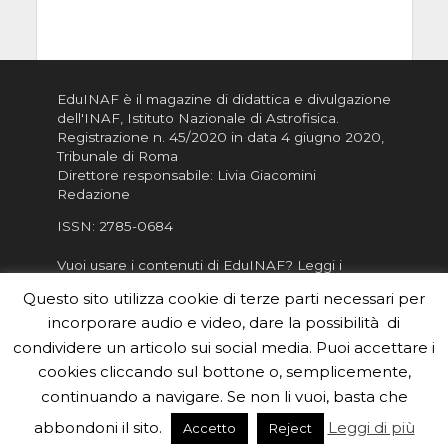
EduINAF è il magazine di didattica e divulgazione
dell'INAF,
Istituto Nazionale di Astrofisica
.
Registrazione n. 45/2020 in data 4 giugno 2020,
Tribunale di Roma
Direttore responsabile: Livia Giacomini
Redazione
ISSN:
2785-0684
Vuoi usare i contenuti di EduINAF?
Leggi i
Crediti
.
Questo sito utilizza cookie di terze parti necessari per
Informativa sulla Privacy
incorporare audio e video, dare la possibilità di
Informatva sui Cookie
condividere un articolo sui social media. Puoi accettare i
cookies cliccando sul bottone o, semplicemente,
Per la rubrica de l'Astronomo risponde, per
inviarci le tue foto o i tuoi contributi, scrivici a
continuando a navigare. Se non li vuoi, basta che
redazione.edu [chiocciola] inaf.it oppure
compila
abbondoni il sito.
Leggi di più
Accetto
Reject
il form