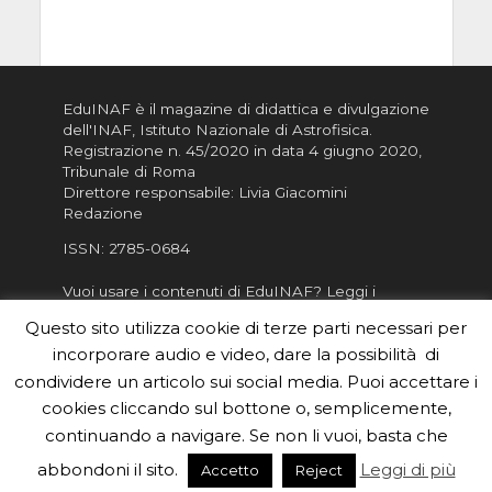
EduINAF è il magazine di didattica e divulgazione
dell'INAF,
Istituto Nazionale di Astrofisica
.
Registrazione n. 45/2020 in data 4 giugno 2020,
Tribunale di Roma
Direttore responsabile: Livia Giacomini
Redazione
ISSN:
2785-0684
Vuoi usare i contenuti di EduINAF?
Leggi i
Crediti
.
Questo sito utilizza cookie di terze parti necessari per
Informativa sulla Privacy
incorporare audio e video, dare la possibilità di
Informatva sui Cookie
condividere un articolo sui social media. Puoi accettare i
cookies cliccando sul bottone o, semplicemente,
Per la rubrica de l'Astronomo risponde, per
inviarci le tue foto o i tuoi contributi, scrivici a
continuando a navigare. Se non li vuoi, basta che
redazione.edu [chiocciola] inaf.it oppure
compila
abbondoni il sito.
Leggi di più
Accetto
Reject
il form