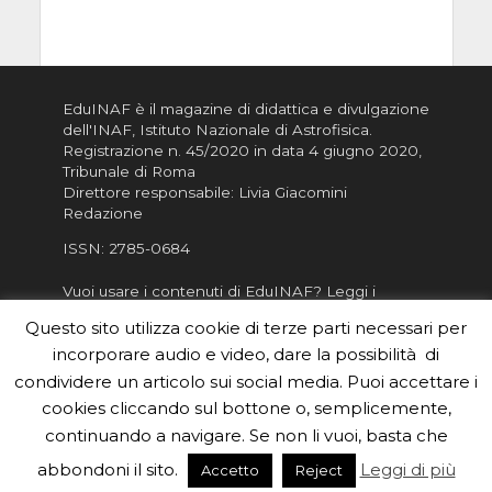
EduINAF è il magazine di didattica e divulgazione
dell'INAF,
Istituto Nazionale di Astrofisica
.
Registrazione n. 45/2020 in data 4 giugno 2020,
Tribunale di Roma
Direttore responsabile: Livia Giacomini
Redazione
ISSN:
2785-0684
Vuoi usare i contenuti di EduINAF?
Leggi i
Crediti
.
Questo sito utilizza cookie di terze parti necessari per
Informativa sulla Privacy
incorporare audio e video, dare la possibilità di
Informatva sui Cookie
condividere un articolo sui social media. Puoi accettare i
cookies cliccando sul bottone o, semplicemente,
Per la rubrica de l'Astronomo risponde, per
inviarci le tue foto o i tuoi contributi, scrivici a
continuando a navigare. Se non li vuoi, basta che
redazione.edu [chiocciola] inaf.it oppure
compila
abbondoni il sito.
Leggi di più
Accetto
Reject
il form