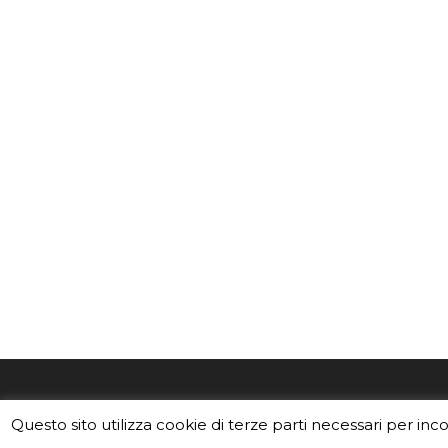
EduINAF è il magazine di didattica e
Vuoi usa
Questo sito utilizza cookie di terze parti necessari per inc
divulgazione dell'INAF,
Istituto
Leggi i C