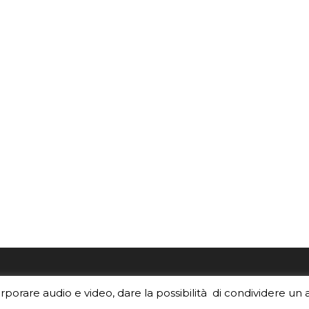
re i contenuti di EduINAF?
Per la rubrica de l'Astrono
orporare audio e video, dare la possibilità di condividere un 
rediti
.
risponde, per inviarci le tue 