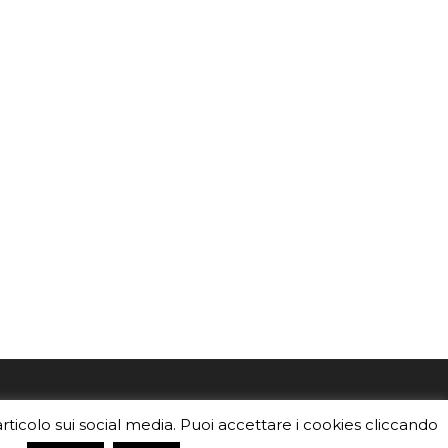
mo
Sei un insegnante? Scarica la nostra
articolo sui social media. Puoi accettare i cookies cliccando
foto o i
brochure
da distribuire nella tua