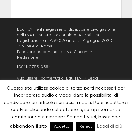
EduINAF è il magazine di didattica e divulgazione
dell'INAF,
Istituto Nazionale di Astrofisica
.
Registrazione n. 45/2020 in data 4 giugno 2020,
Tribunale di Roma
Direttore responsabile: Livia Giacomini
Redazione
ISSN:
2785-0684
Vuoi usare i contenuti di EduINAF?
Leggi i
Crediti
.
Questo sito utilizza cookie di terze parti necessari per
Informativa sulla Privacy
incorporare audio e video, dare la possibilità di
Informatva sui Cookie
condividere un articolo sui social media. Puoi accettare i
cookies cliccando sul bottone o, semplicemente,
Per la rubrica de l'Astronomo risponde, per
inviarci le tue foto o i tuoi contributi, scrivici a
continuando a navigare. Se non li vuoi, basta che
redazione.edu [chiocciola] inaf.it oppure
compila
abbondoni il sito.
Leggi di più
Accetto
Reject
il form