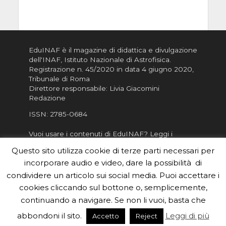
EduINAF è il magazine di didattica e divulgazione
dell'INAF,
Istituto Nazionale di Astrofisica
.
Registrazione n. 45/2020 in data 4 giugno 2020,
Tribunale di Roma
Direttore responsabile: Livia Giacomini
Redazione
ISSN:
2785-0684
Vuoi usare i contenuti di EduINAF?
Leggi i
Crediti
.
Questo sito utilizza cookie di terze parti necessari per
Informativa sulla Privacy
incorporare audio e video, dare la possibilità di
Informatva sui Cookie
condividere un articolo sui social media. Puoi accettare i
cookies cliccando sul bottone o, semplicemente,
Per la rubrica de l'Astronomo risponde, per
inviarci le tue foto o i tuoi contributi, scrivici a
continuando a navigare. Se non li vuoi, basta che
redazione.edu [chiocciola] inaf.it oppure
compila
abbondoni il sito.
Leggi di più
Accetto
Reject
il form