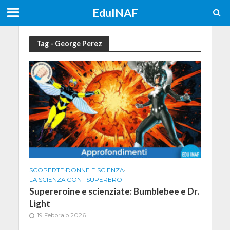
EduINAF
Tag - George Perez
SCOPERTE
•
DONNE E SCIENZA
•
LA SCIENZA CON I SUPEREROI
Supereroine e scienziate: Bumblebee e Dr.
Light
19 Febbraio 2026