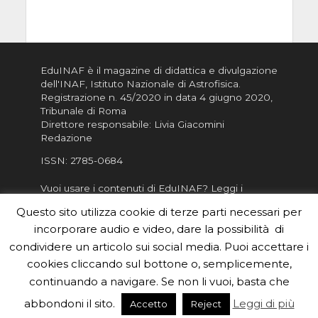
EduINAF è il magazine di didattica e divulgazione
dell'INAF,
Istituto Nazionale di Astrofisica
.
Registrazione n. 45/2020 in data 4 giugno 2020,
Tribunale di Roma
Direttore responsabile: Livia Giacomini
Redazione
ISSN:
2785-0684
Vuoi usare i contenuti di EduINAF?
Leggi i
Crediti
.
Questo sito utilizza cookie di terze parti necessari per
Informativa sulla Privacy
incorporare audio e video, dare la possibilità di
Informatva sui Cookie
condividere un articolo sui social media. Puoi accettare i
cookies cliccando sul bottone o, semplicemente,
Per la rubrica de l'Astronomo risponde, per
inviarci le tue foto o i tuoi contributi, scrivici a
continuando a navigare. Se non li vuoi, basta che
redazione.edu [chiocciola] inaf.it oppure
compila
abbondoni il sito.
Leggi di più
Accetto
Reject
il form