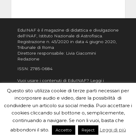
EduINAF è il magazine di didattica e divulgazione
dell'INAF,
Istituto Nazionale di Astrofisica
.
Registrazione n. 45/2020 in data 4 giugno 2020,
Tribunale di Roma
Direttore responsabile: Livia Giacomini
Redazione
ISSN:
2785-0684
Vuoi usare i contenuti di EduINAF?
Leggi i
Crediti
.
Questo sito utilizza cookie di terze parti necessari per
Informativa sulla Privacy
incorporare audio e video, dare la possibilità di
Informatva sui Cookie
condividere un articolo sui social media. Puoi accettare i
cookies cliccando sul bottone o, semplicemente,
Per la rubrica de l'Astronomo risponde, per
inviarci le tue foto o i tuoi contributi, scrivici a
continuando a navigare. Se non li vuoi, basta che
redazione.edu [chiocciola] inaf.it oppure
compila
abbondoni il sito.
Leggi di più
Accetto
Reject
il form