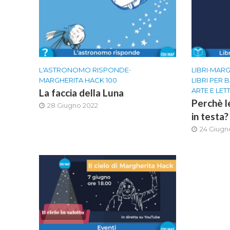
L'ASTRONOMO RISPONDE
•
LIBRI
•
MARG
MARGHERITA HACK 100
LIBRI PER 
ARTE E LE
La faccia della Luna
Perchè l
28 Giugno 2022
in testa?
24 Giugn