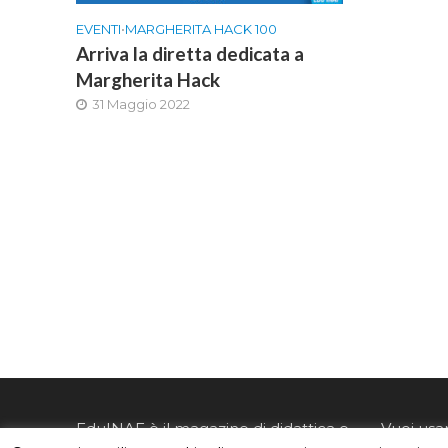
EVENTI
•
MARGHERITA HACK 100
Arriva la diretta dedicata a
Margherita Hack
31 Maggio 2022
EduINAF è il magazine di didattica e
Vuoi usa