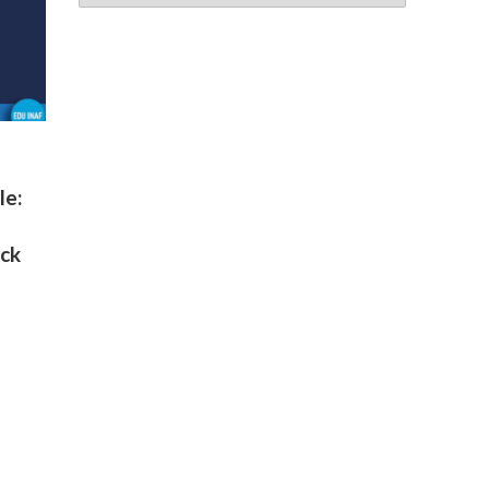
le:
ack