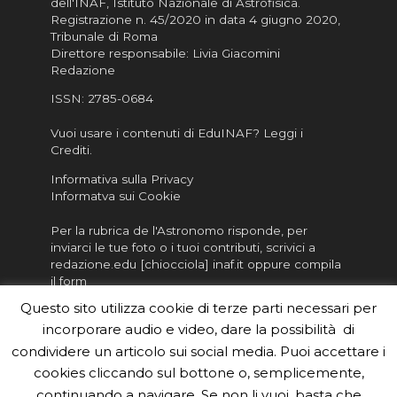
dell'INAF,
Istituto Nazionale di Astrofisica
.
Registrazione n. 45/2020 in data 4 giugno 2020,
Tribunale di Roma
Direttore responsabile: Livia Giacomini
Redazione
ISSN:
2785-0684
Vuoi usare i contenuti di EduINAF?
Leggi i
Crediti
.
Informativa sulla Privacy
Informatva sui Cookie
Per la rubrica de l'Astronomo risponde, per
inviarci le tue foto o i tuoi contributi, scrivici a
redazione.edu [chiocciola] inaf.it oppure
compila
il form
Questo sito utilizza cookie di terze parti necessari per
Sei un insegnante? Scarica la nostra
brochure
da
incorporare audio e video, dare la possibilità di
distribuire nella tua scuola e…
condividere un articolo sui social media. Puoi accettare i
cookies cliccando sul bottone o, semplicemente,
continuando a navigare. Se non li vuoi, basta che