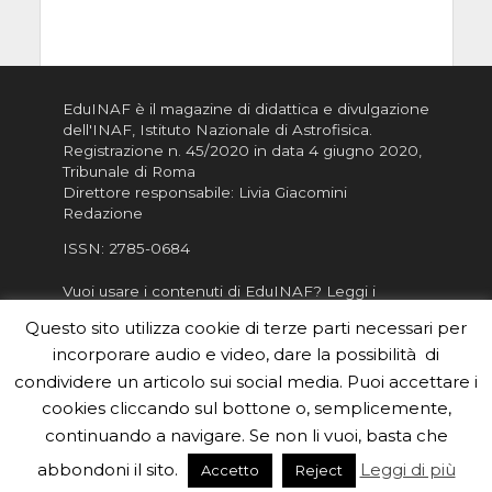
EduINAF è il magazine di didattica e divulgazione
dell'INAF,
Istituto Nazionale di Astrofisica
.
Registrazione n. 45/2020 in data 4 giugno 2020,
Tribunale di Roma
Direttore responsabile: Livia Giacomini
Redazione
ISSN:
2785-0684
Vuoi usare i contenuti di EduINAF?
Leggi i
Crediti
.
Questo sito utilizza cookie di terze parti necessari per
Informativa sulla Privacy
incorporare audio e video, dare la possibilità di
Informatva sui Cookie
condividere un articolo sui social media. Puoi accettare i
cookies cliccando sul bottone o, semplicemente,
Per la rubrica de l'Astronomo risponde, per
inviarci le tue foto o i tuoi contributi, scrivici a
continuando a navigare. Se non li vuoi, basta che
redazione.edu [chiocciola] inaf.it oppure
compila
abbondoni il sito.
Leggi di più
Accetto
Reject
il form