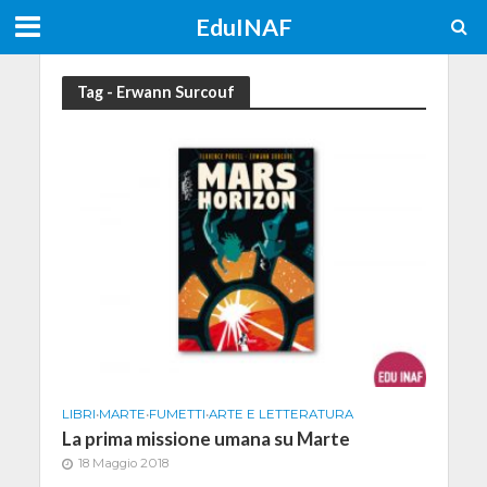
EduINAF
Tag - Erwann Surcouf
LIBRI
•
MARTE
•
FUMETTI
•
ARTE E LETTERATURA
La prima missione umana su Marte
18 Maggio 2018