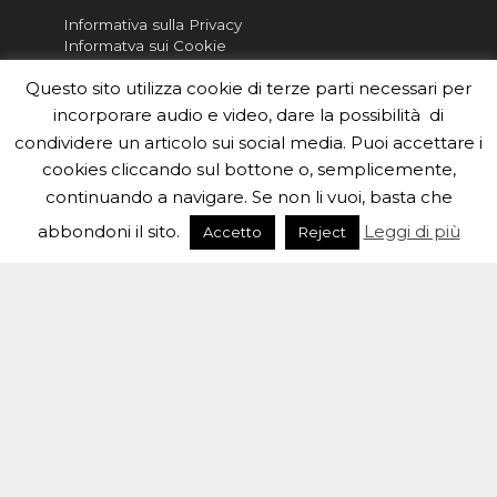
Informativa sulla Privacy
Informatva sui Cookie
Questo sito utilizza cookie di terze parti necessari per
Per la rubrica de l'Astronomo risponde, per
inviarci le tue foto o i tuoi contributi, scrivici a
incorporare audio e video, dare la possibilità di
redazione.edu [chiocciola] inaf.it oppure
compila
condividere un articolo sui social media. Puoi accettare i
il form
cookies cliccando sul bottone o, semplicemente,
continuando a navigare. Se non li vuoi, basta che
Sei un insegnante? Scarica la nostra
brochure
da
distribuire nella tua scuola e…
abbondoni il sito.
Leggi di più
Accetto
Reject
#eduinaf #inaf #astronomyforabetterworld.
Theme created by
Meks
. Powered by
WordPress
.