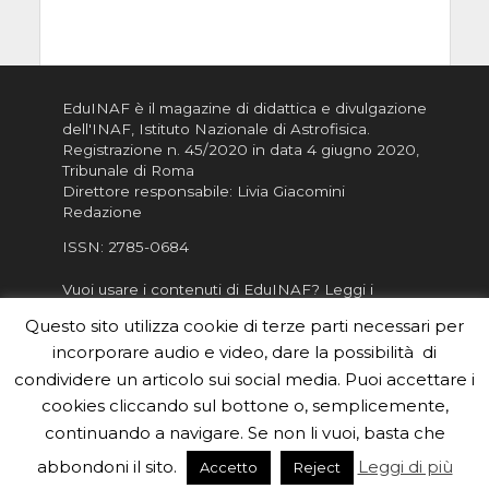
EduINAF è il magazine di didattica e divulgazione
dell'INAF,
Istituto Nazionale di Astrofisica
.
Registrazione n. 45/2020 in data 4 giugno 2020,
Tribunale di Roma
Direttore responsabile: Livia Giacomini
Redazione
ISSN:
2785-0684
Vuoi usare i contenuti di EduINAF?
Leggi i
Crediti
.
Questo sito utilizza cookie di terze parti necessari per
Informativa sulla Privacy
incorporare audio e video, dare la possibilità di
Informatva sui Cookie
condividere un articolo sui social media. Puoi accettare i
cookies cliccando sul bottone o, semplicemente,
Per la rubrica de l'Astronomo risponde, per
inviarci le tue foto o i tuoi contributi, scrivici a
continuando a navigare. Se non li vuoi, basta che
redazione.edu [chiocciola] inaf.it oppure
compila
abbondoni il sito.
Leggi di più
Accetto
Reject
il form