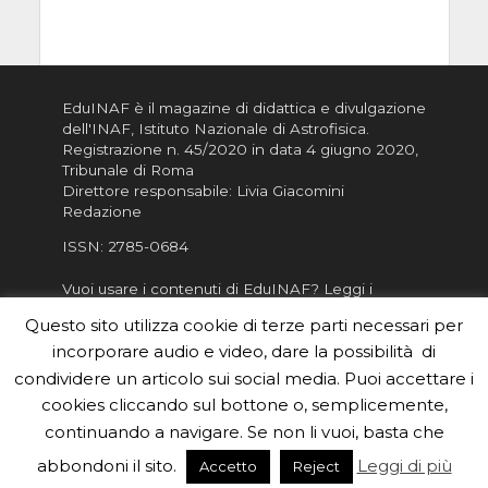
EduINAF è il magazine di didattica e divulgazione
dell'INAF,
Istituto Nazionale di Astrofisica
.
Registrazione n. 45/2020 in data 4 giugno 2020,
Tribunale di Roma
Direttore responsabile: Livia Giacomini
Redazione
ISSN:
2785-0684
Vuoi usare i contenuti di EduINAF?
Leggi i
Crediti
.
Questo sito utilizza cookie di terze parti necessari per
Informativa sulla Privacy
incorporare audio e video, dare la possibilità di
Informatva sui Cookie
condividere un articolo sui social media. Puoi accettare i
cookies cliccando sul bottone o, semplicemente,
Per la rubrica de l'Astronomo risponde, per
inviarci le tue foto o i tuoi contributi, scrivici a
continuando a navigare. Se non li vuoi, basta che
redazione.edu [chiocciola] inaf.it oppure
compila
abbondoni il sito.
Leggi di più
Accetto
Reject
il form