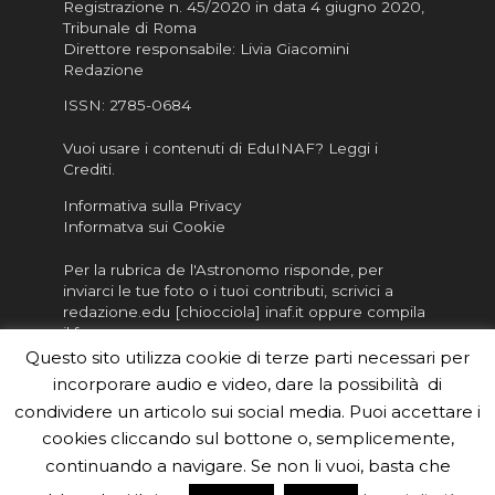
Registrazione n. 45/2020 in data 4 giugno 2020,
Tribunale di Roma
Direttore responsabile: Livia Giacomini
Redazione
ISSN:
2785-0684
Vuoi usare i contenuti di EduINAF?
Leggi i
Crediti
.
Informativa sulla Privacy
Informatva sui Cookie
Per la rubrica de l'Astronomo risponde, per
inviarci le tue foto o i tuoi contributi, scrivici a
redazione.edu [chiocciola] inaf.it oppure
compila
il form
Questo sito utilizza cookie di terze parti necessari per
Sei un insegnante? Scarica la nostra
brochure
da
incorporare audio e video, dare la possibilità di
distribuire nella tua scuola e…
condividere un articolo sui social media. Puoi accettare i
cookies cliccando sul bottone o, semplicemente,
continuando a navigare. Se non li vuoi, basta che