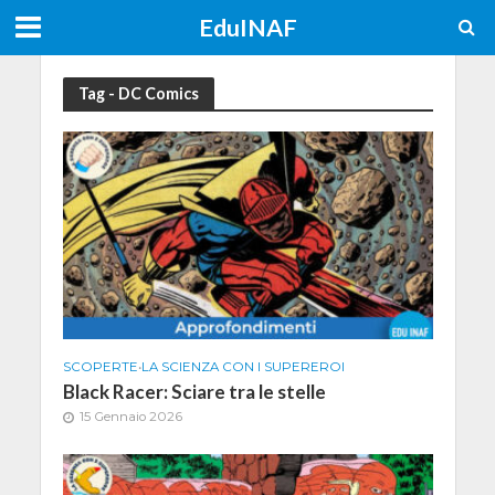
EduINAF
Tag - DC Comics
SCOPERTE
•
LA SCIENZA CON I SUPEREROI
Black Racer: Sciare tra le stelle
15 Gennaio 2026