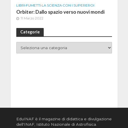
LIBRI
•
FUMETTI
•
LA SCIENZA CON I SUPEREROI
Orbiter: Dallo spazio verso nuovi mondi
11 Marzo 2022
Categorie
EduINAF è il magazine di didattica e divulgazione
dell'INAF,
Istituto Nazionale di Astrofisica
.