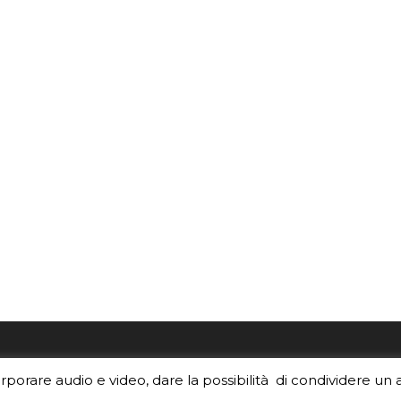
re i contenuti di EduINAF?
Per la rubrica de l'Astrono
orporare audio e video, dare la possibilità di condividere un 
rediti
.
risponde, per inviarci le tue 