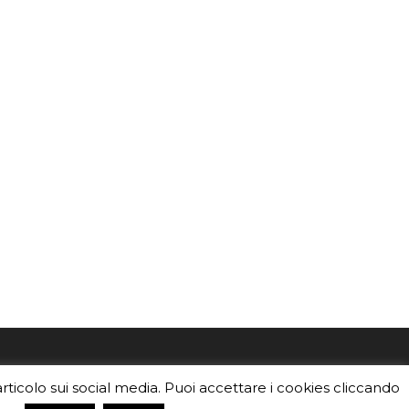
mo
Sei un insegnante? Scarica la nostra
articolo sui social media. Puoi accettare i cookies cliccando
foto o i
brochure
da distribuire nella tua