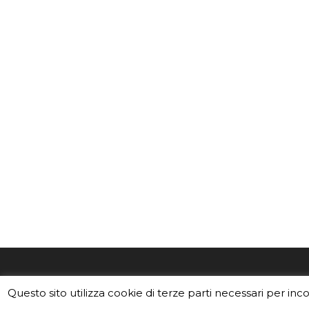
EduINAF è il magazine di didattica e
Vuoi usa
Questo sito utilizza cookie di terze parti necessari per inc
divulgazione dell'INAF,
Istituto
Leggi i C