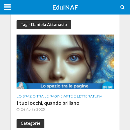
EduINAF
Tag - Daniela Attanasio
LO SPAZIO TRA LE PAGINE
•
ARTE E LETTERATURA
I tuoi occhi, quando brillano
24 Aprile 2025
Categorie