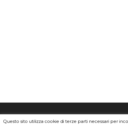
EduINAF è il magazine di didattica e
Vuoi usa
Questo sito utilizza cookie di terze parti necessari per inc
divulgazione dell'INAF,
Istituto
Leggi i C