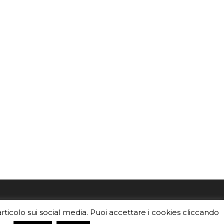
mo
Sei un insegnante? Scarica la nostra
articolo sui social media. Puoi accettare i cookies cliccando
foto o i
brochure
da distribuire nella tua