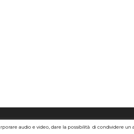
re i contenuti di EduINAF?
Per la rubrica de l'Astrono
orporare audio e video, dare la possibilità di condividere un 
rediti
.
risponde, per inviarci le tue 