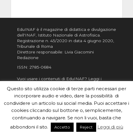
EduINAF è il magazine di didattica e divulgazione
dell'INAF,
Istituto Nazionale di Astrofisica
.
Registrazione n. 45/2020 in data 4 giugno 2020,
Tribunale di Roma
Direttore responsabile: Livia Giacomini
Redazione
ISSN:
2785-0684
Vuoi usare i contenuti di EduINAF?
Leggi i
Crediti
.
Questo sito utilizza cookie di terze parti necessari per
Informativa sulla Privacy
incorporare audio e video, dare la possibilità di
Informatva sui Cookie
condividere un articolo sui social media. Puoi accettare i
cookies cliccando sul bottone o, semplicemente,
Per la rubrica de l'Astronomo risponde, per
inviarci le tue foto o i tuoi contributi, scrivici a
continuando a navigare. Se non li vuoi, basta che
redazione.edu [chiocciola] inaf.it oppure
compila
abbondoni il sito.
Leggi di più
Accetto
Reject
il form