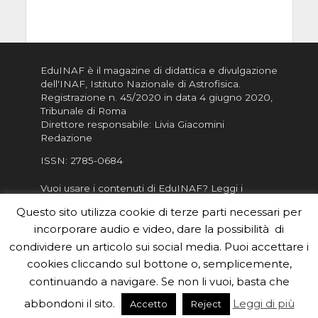
EduINAF è il magazine di didattica e divulgazione
dell'INAF,
Istituto Nazionale di Astrofisica
.
Registrazione n. 45/2020 in data 4 giugno 2020,
Tribunale di Roma
Direttore responsabile: Livia Giacomini
Redazione
ISSN:
2785-0684
Vuoi usare i contenuti di EduINAF?
Leggi i
Crediti
.
Questo sito utilizza cookie di terze parti necessari per
Informativa sulla Privacy
incorporare audio e video, dare la possibilità di
Informatva sui Cookie
condividere un articolo sui social media. Puoi accettare i
cookies cliccando sul bottone o, semplicemente,
Per la rubrica de l'Astronomo risponde, per
inviarci le tue foto o i tuoi contributi, scrivici a
continuando a navigare. Se non li vuoi, basta che
redazione.edu [chiocciola] inaf.it oppure
compila
abbondoni il sito.
Leggi di più
Accetto
Reject
il form