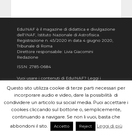
EduINAF è il magazine di didattica e divulgazione
dell'INAF,
Istituto Nazionale di Astrofisica
.
Registrazione n. 45/2020 in data 4 giugno 2020,
Tribunale di Roma
Direttore responsabile: Livia Giacomini
Redazione
ISSN:
2785-0684
Vuoi usare i contenuti di EduINAF?
Leggi i
Crediti
.
Questo sito utilizza cookie di terze parti necessari per
Informativa sulla Privacy
incorporare audio e video, dare la possibilità di
Informatva sui Cookie
condividere un articolo sui social media. Puoi accettare i
cookies cliccando sul bottone o, semplicemente,
Per la rubrica de l'Astronomo risponde, per
inviarci le tue foto o i tuoi contributi, scrivici a
continuando a navigare. Se non li vuoi, basta che
redazione.edu [chiocciola] inaf.it oppure
compila
abbondoni il sito.
Leggi di più
Accetto
Reject
il form