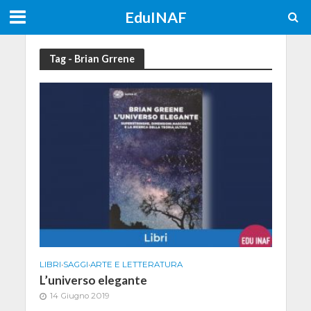
EduINAF
Tag - Brian Grrene
LIBRI
•
SAGGI
•
ARTE E LETTERATURA
L’universo elegante
14 Giugno 2019