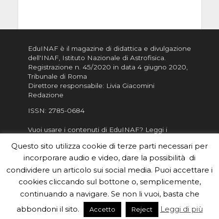
EduINAF è il magazine di didattica e divulgazione
dell'INAF,
Istituto Nazionale di Astrofisica
.
Registrazione n. 45/2020 in data 4 giugno 2020,
Tribunale di Roma
Direttore responsabile: Livia Giacomini
Redazione
ISSN:
2785-0684
Vuoi usare i contenuti di EduINAF?
Leggi i
Crediti
.
Questo sito utilizza cookie di terze parti necessari per
Informativa sulla Privacy
incorporare audio e video, dare la possibilità di
Informatva sui Cookie
condividere un articolo sui social media. Puoi accettare i
cookies cliccando sul bottone o, semplicemente,
Per la rubrica de l'Astronomo risponde, per
inviarci le tue foto o i tuoi contributi, scrivici a
continuando a navigare. Se non li vuoi, basta che
redazione.edu [chiocciola] inaf.it oppure
compila
abbondoni il sito.
Leggi di più
Accetto
Reject
il form