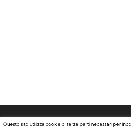
EduINAF è il magazine di didattica e
Vuoi usa
Questo sito utilizza cookie di terze parti necessari per inc
divulgazione dell'INAF,
Istituto
Leggi i C