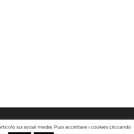
mo
Sei un insegnante? Scarica la nostra
articolo sui social media. Puoi accettare i cookies cliccando
foto o i
brochure
da distribuire nella tua