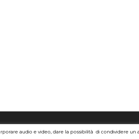
re i contenuti di EduINAF?
Per la rubrica de l'Astrono
orporare audio e video, dare la possibilità di condividere un 
rediti
.
risponde, per inviarci le tue 