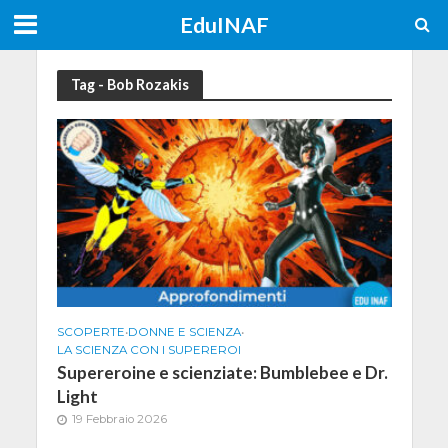
EduINAF
Tag - Bob Rozakis
SCOPERTE
•
DONNE E SCIENZA
•
LA SCIENZA CON I SUPEREROI
Supereroine e scienziate: Bumblebee e Dr.
Light
19 Febbraio 2026