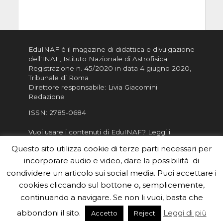
EduINAF è il magazine di didattica e divulgazione
dell'INAF,
Istituto Nazionale di Astrofisica
.
Registrazione n. 45/2020 in data 4 giugno 2020,
Tribunale di Roma
Direttore responsabile: Livia Giacomini
Redazione
ISSN:
2785-0684
Vuoi usare i contenuti di EduINAF?
Leggi i
Crediti
.
Questo sito utilizza cookie di terze parti necessari per
Informativa sulla Privacy
incorporare audio e video, dare la possibilità di
Informatva sui Cookie
condividere un articolo sui social media. Puoi accettare i
cookies cliccando sul bottone o, semplicemente,
Per la rubrica de l'Astronomo risponde, per
inviarci le tue foto o i tuoi contributi, scrivici a
continuando a navigare. Se non li vuoi, basta che
redazione.edu [chiocciola] inaf.it oppure
compila
abbondoni il sito.
Leggi di più
Accetto
Reject
il form