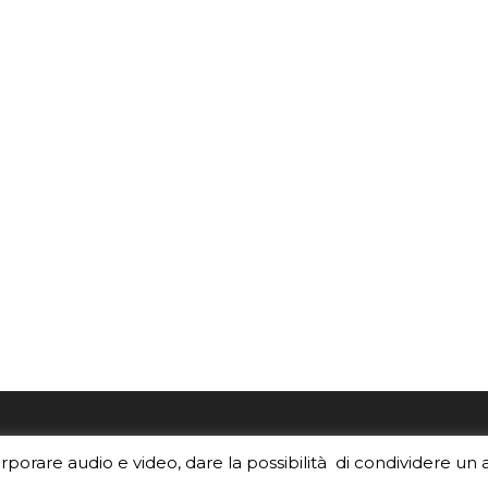
re i contenuti di EduINAF?
Per la rubrica de l'Astrono
orporare audio e video, dare la possibilità di condividere un 
rediti
.
risponde, per inviarci le tue 