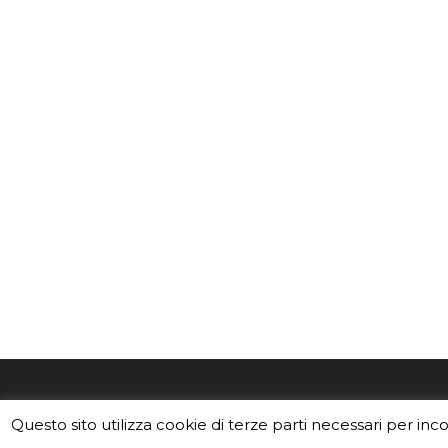
EduINAF è il magazine di didattica e
Vuoi usa
Questo sito utilizza cookie di terze parti necessari per inc
divulgazione dell'INAF,
Istituto
Leggi i C