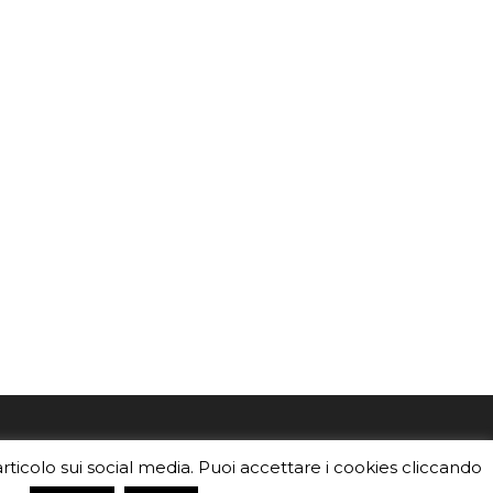
mo
Sei un insegnante? Scarica la nostra
articolo sui social media. Puoi accettare i cookies cliccando
foto o i
brochure
da distribuire nella tua