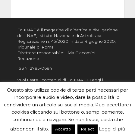
EduINAF è il magazine di didattica e divulgazione
dell'INAF,
Istituto Nazionale di Astrofisica
.
Registrazione n. 45/2020 in data 4 giugno 2020,
Tribunale di Roma
Direttore responsabile: Livia Giacomini
Redazione
ISSN:
2785-0684
Vuoi usare i contenuti di EduINAF?
Leggi i
Crediti
.
Questo sito utilizza cookie di terze parti necessari per
Informativa sulla Privacy
incorporare audio e video, dare la possibilità di
Informatva sui Cookie
condividere un articolo sui social media. Puoi accettare i
cookies cliccando sul bottone o, semplicemente,
Per la rubrica de l'Astronomo risponde, per
inviarci le tue foto o i tuoi contributi, scrivici a
continuando a navigare. Se non li vuoi, basta che
redazione.edu [chiocciola] inaf.it oppure
compila
abbondoni il sito.
Leggi di più
Accetto
Reject
il form