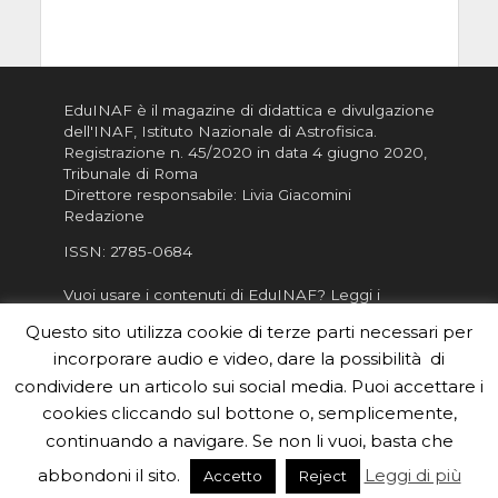
EduINAF è il magazine di didattica e divulgazione
dell'INAF,
Istituto Nazionale di Astrofisica
.
Registrazione n. 45/2020 in data 4 giugno 2020,
Tribunale di Roma
Direttore responsabile: Livia Giacomini
Redazione
ISSN:
2785-0684
Vuoi usare i contenuti di EduINAF?
Leggi i
Crediti
.
Questo sito utilizza cookie di terze parti necessari per
Informativa sulla Privacy
incorporare audio e video, dare la possibilità di
Informatva sui Cookie
condividere un articolo sui social media. Puoi accettare i
cookies cliccando sul bottone o, semplicemente,
Per la rubrica de l'Astronomo risponde, per
inviarci le tue foto o i tuoi contributi, scrivici a
continuando a navigare. Se non li vuoi, basta che
redazione.edu [chiocciola] inaf.it oppure
compila
abbondoni il sito.
Leggi di più
Accetto
Reject
il form