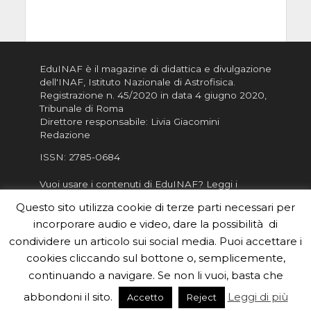
EduINAF è il magazine di didattica e divulgazione
dell'INAF,
Istituto Nazionale di Astrofisica
.
Registrazione n. 45/2020 in data 4 giugno 2020,
Tribunale di Roma
Direttore responsabile: Livia Giacomini
Redazione
ISSN:
2785-0684
Vuoi usare i contenuti di EduINAF?
Leggi i
Crediti
.
Questo sito utilizza cookie di terze parti necessari per
Informativa sulla Privacy
incorporare audio e video, dare la possibilità di
Informatva sui Cookie
condividere un articolo sui social media. Puoi accettare i
cookies cliccando sul bottone o, semplicemente,
Per la rubrica de l'Astronomo risponde, per
inviarci le tue foto o i tuoi contributi, scrivici a
continuando a navigare. Se non li vuoi, basta che
redazione.edu [chiocciola] inaf.it oppure
compila
abbondoni il sito.
Leggi di più
Accetto
Reject
il form