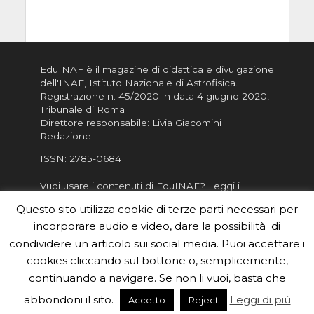
EduINAF è il magazine di didattica e divulgazione
dell'INAF,
Istituto Nazionale di Astrofisica
.
Registrazione n. 45/2020 in data 4 giugno 2020,
Tribunale di Roma
Direttore responsabile: Livia Giacomini
Redazione
ISSN:
2785-0684
Vuoi usare i contenuti di EduINAF?
Leggi i
Crediti
.
Questo sito utilizza cookie di terze parti necessari per
Informativa sulla Privacy
incorporare audio e video, dare la possibilità di
Informatva sui Cookie
condividere un articolo sui social media. Puoi accettare i
cookies cliccando sul bottone o, semplicemente,
Per la rubrica de l'Astronomo risponde, per
inviarci le tue foto o i tuoi contributi, scrivici a
continuando a navigare. Se non li vuoi, basta che
redazione.edu [chiocciola] inaf.it oppure
compila
abbondoni il sito.
Leggi di più
Accetto
Reject
il form