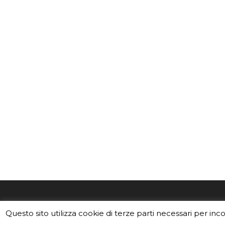
EduINAF è il magazine di didattica e
Vuoi usa
Questo sito utilizza cookie di terze parti necessari per inc
divulgazione dell'INAF,
Istituto
Leggi i C