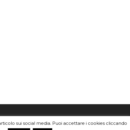
mo
Sei un insegnante? Scarica la nostra
articolo sui social media. Puoi accettare i cookies cliccando
foto o i
brochure
da distribuire nella tua