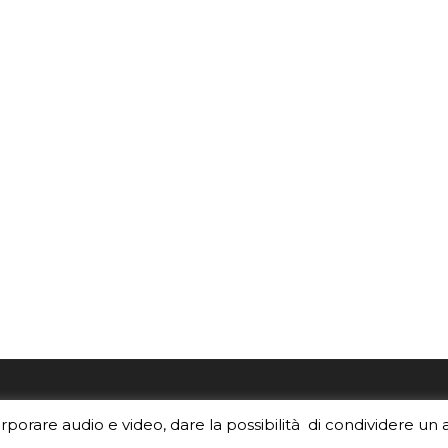
re i contenuti di EduINAF?
Per la rubrica de l'Astrono
orporare audio e video, dare la possibilità di condividere un 
rediti
.
risponde, per inviarci le tue 